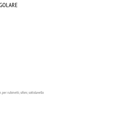
NGOLARE
er rubinetti, sifoni, sottolavello