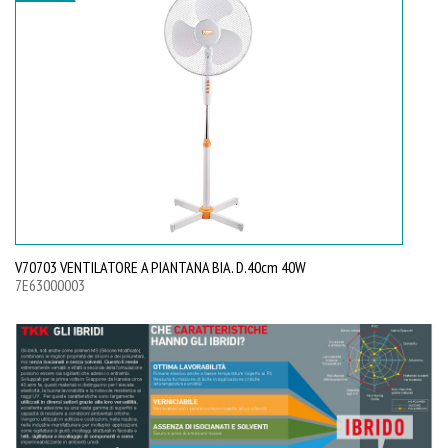
V70703 VENTILATORE A PIANTANA BIA. D.40cm 40W
V7
7E63000003
7E