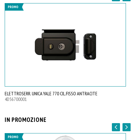
PROMO
ELETTROSERR. UNICA YALE 770 CIL.FISSO ANTRACITE
MA
4D56700001
4D
IN PROMOZIONE
PROMO