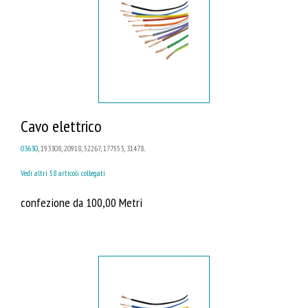
Cavo elettrico
03630
, 193308, 20918, 52267, 177553, 31478...
Vedi altri 58 articoli collegati
confezione da 100,00 Metri