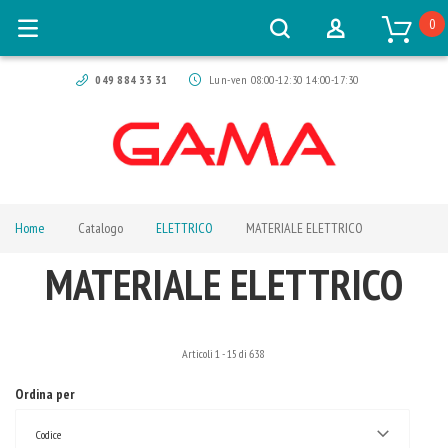
0
049 884 33 31
Lun-ven 08:00-12:30 14:00-17:30
Home
Catalogo
ELETTRICO
MATERIALE ELETTRICO
MATERIALE ELETTRICO
Articoli
1
-
15
di
638
Ordina per
Codice