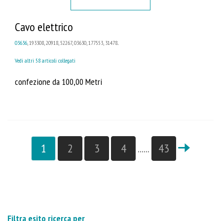
Cavo elettrico
03636
, 193308, 20918, 52267, 03630, 177553, 31478...
Vedi altri 58 articoli collegati
confezione da 100,00 Metri
1
2
3
4
......
43
Filtra esito ricerca per