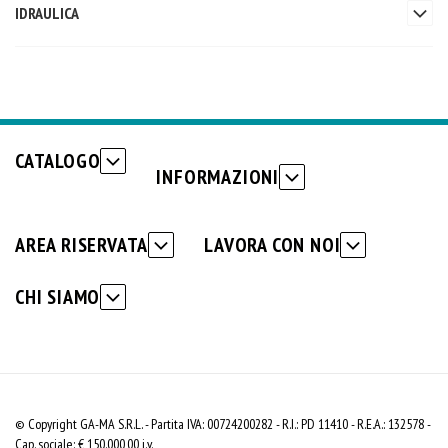
IDRAULICA
CATALOGO
INFORMAZIONI
AREA RISERVATA
LAVORA CON NOI
CHI SIAMO
© Copyright GA-MA S.R.L. - Partita IVA: 00724200282 - R.I.: PD 11410 - R.E.A.: 132578 -
Cap. sociale: € 150.000,00 i.v.