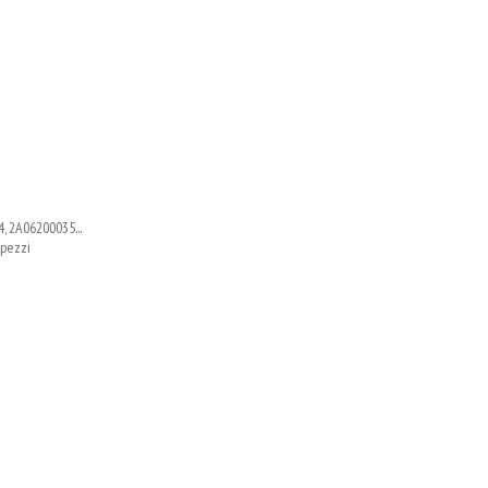
, 2A06200035...
 pezzi