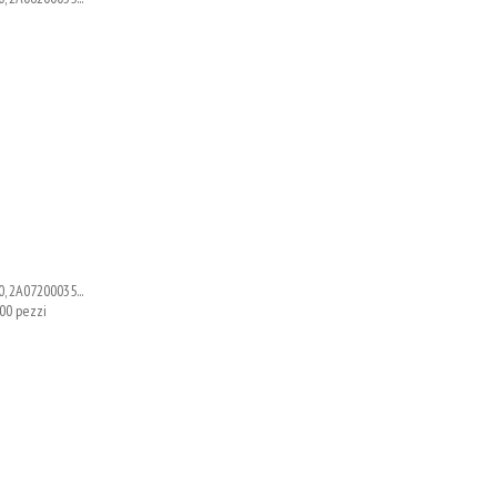
, 2A07200035...
00 pezzi