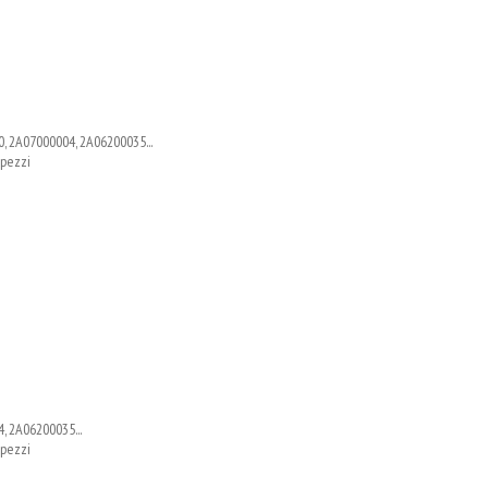
, 2A07000004, 2A06200035...
 pezzi
, 2A06200035...
 pezzi