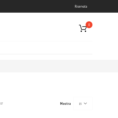
Riservata
0
Mostra
87
15