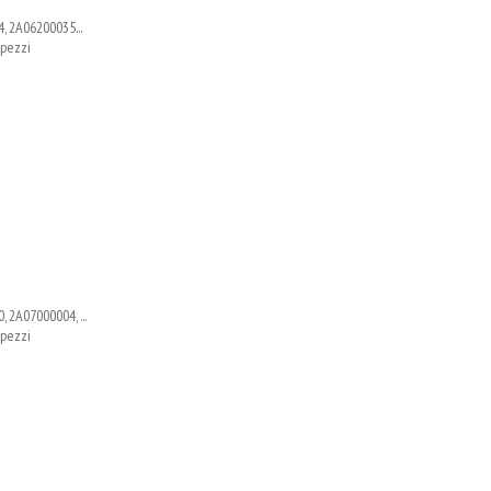
, 2A06200035...
 pezzi
 2A07000004, ...
 pezzi