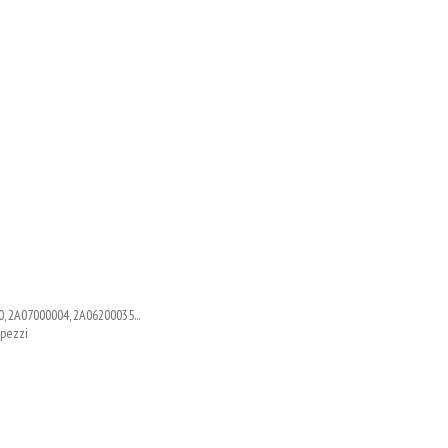
, 2A07000004, 2A06200035...
 pezzi