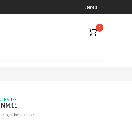
Riservata
0
LI E ALTRE
A MM.11
nadio, nichelata opaca