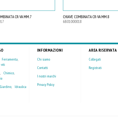
OMBINATA CR-VA MM.7
CHIAVE COMBINATA CR-VA MM.8
017
6B01000018
GO
INFORMAZIONI
AREA RISERVATA
,
Ferramenta
,
Chi siamo
Collegati
 viti
Contatti
Registrati
,
Chimico
,
I nostri marchi
ia
Privacy Policy
Giardino
,
Idraulica