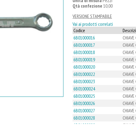
Unità di misura
Pezzi
Qtà confezione
10,00
VERSIONE STAMPABILE
Vai ai prodotti correlati
Codice
Descriz
6B01000016
CHIAVE
6B01000017
CHIAVE
6B01000018
CHIAVE
6B01000019
CHIAVE
6B01000020
CHIAVE
6B01000022
CHIAVE
6B01000023
CHIAVE
6B01000024
CHIAVE
6B01000025
CHIAVE
6B01000026
CHIAVE
6B01000027
CHIAVE
6B01000028
CHIAVE
6B01000029
CHIAVE
6B01000030
CHIAVE