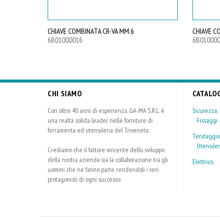
CHIAVE COMBINATA CR-VA MM.6
CHIAVE C
6B01000016
6B01000
CHI SIAMO
CATALO
Con oltre 40 anni di esperienza, GA-MA S.R.L. è
Sicurezza
una realtà solida leader nelle forniture di
Fissaggi -
ferramenta ed utensileria del Triveneto.
Tendaggio
Utensiler
Crediamo che il fattore vincente dello sviluppo
della nostra azienda sia la collaborazione tra gli
Elettrico
,
uomini che ne fanno parte, rendendoli i veri
protagonisti di ogni successo.