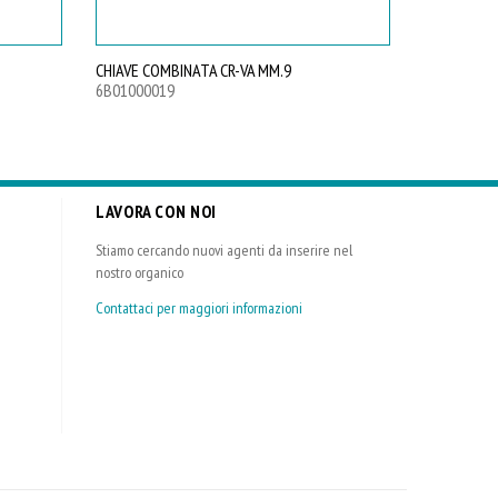
CHIAVE COMBINATA CR-VA MM.9
CHIAVE COM
6B01000019
6B0100002
LAVORA CON NOI
Stiamo cercando nuovi agenti da inserire nel
nostro organico
Contattaci per maggiori informazioni