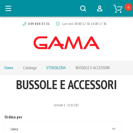
0
049 884 33 31
Lun-ven 08:00-12:30 14:00-17:30
Home
Catalogo
UTENSILERIA
BUSSOLE E ACCESSORI
BUSSOLE E ACCESSORI
Articoli
1
-
15
di
283
Ordina per
Codice