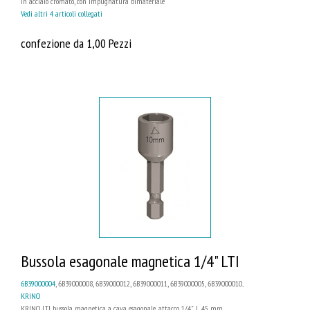
in acciaio cromato, con impugnatura bimateriale
Vedi altri 4 articoli collegati
confezione da 1,00 Pezzi
Bussola esagonale magnetica 1/4" LTI
6B39000004
, 6B39000008, 6B39000012, 6B39000011, 6B39000005, 6B39000010...
KRINO
KRINO LTI bussola magnetica a cava esagonale, attacco 1/4", L 45 mm