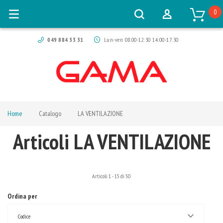
0
049 884 33 31
Lun-ven 08:00-12:30 14:00-17:30
Home
Catalogo
LA VENTILAZIONE
Articoli LA VENTILAZIONE
Articoli
1
-
15
di
50
Ordina per
Codice