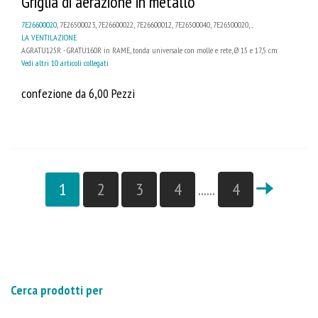
Griglia di aerazione in metallo
7E26600020
, 7E26500023, 7E26600022, 7E26600012, 7E26500040, 7E26500020, ...
LA VENTILAZIONE
A.GRATU125R - GRATU160R in RAME, tonda universale con molle e rete, Ø 15 e 17,5 cm
Vedi altri 10 articoli collegati
confezione da 6,00 Pezzi
1
2
3
4
......
4
Cerca prodotti per