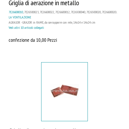
Griglia di aerazione in metallo
7E26600010
, 7E26500023, 7E26600022, 7E26600012, 7E26500040, 7E26500020, 7E26600020...
LA VENTILAZIONE
A.GRA10R - GRA20R in RAME, da sovrapporre con rete, 14x14 e 14x24 cm
Vedi altri 10 articoli collegati
confezione da 10,00 Pezzi