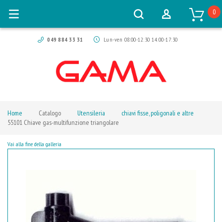
0
049 884 33 31
Lun-ven 08:00-12:30 14:00-17:30
Home
Catalogo
Utensileria
chiavi fisse, poligonali e altre
55101 Chiave gas-multifunzione triangolare
Vai alla fine della galleria