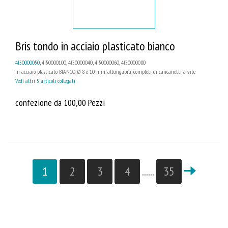
Bris tondo in acciaio plasticato bianco
4I50000050
, 4I50000100, 4I50000040, 4I50000060, 4I50000080
in acciaio plasticato BIANCO, Ø 8 e 10 mm, allungabili, completi di cancanetti a vite
Vedi altri 5 articoli collegati
confezione da 100,00 Pezzi
1
2
3
4
......
35