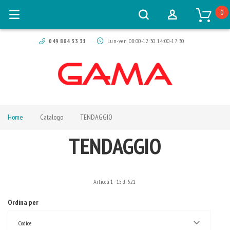
0
049 884 33 31
Lun-ven 08:00-12:30 14:00-17:30
Home
Catalogo
TENDAGGIO
TENDAGGIO
Articoli
1
-
15
di
521
Ordina per
Codice