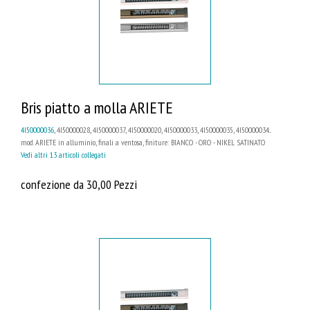
Bris piatto a molla ARIETE
4I50000036
, 4I50000028, 4I50000037, 4I50000020, 4I50000033, 4I50000035, 4I50000034...
mod. ARIETE in alluminio, finali a ventosa, finiture: BIANCO - ORO - NIKEL SATINATO
Vedi altri 13 articoli collegati
confezione da 30,00 Pezzi