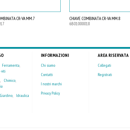
OMBINATA CR-VA MM.7
CHIAVE COMBINATA CR-VA MM.8
017
6B01000018
GO
INFORMAZIONI
AREA RISERVATA
,
Ferramenta
,
Chi siamo
Collegati
 viti
Contatti
Registrati
,
Chimico
,
I nostri marchi
ia
Privacy Policy
Giardino
,
Idraulica