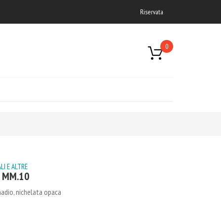
Riservata
0
LI E ALTRE
A MM.10
nadio, nichelata opaca