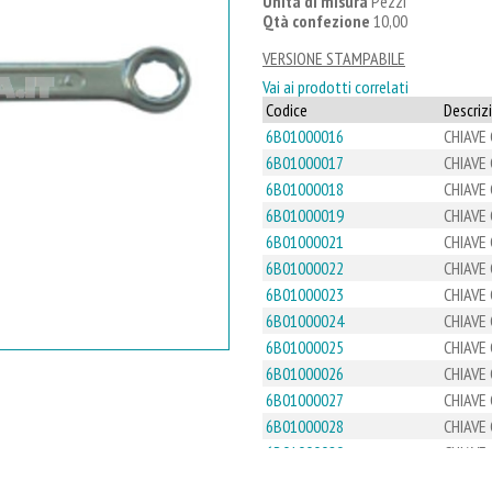
Unità di misura
Pezzi
Qtà confezione
10,00
VERSIONE STAMPABILE
Vai ai prodotti correlati
Codice
Descriz
6B01000016
CHIAVE
6B01000017
CHIAVE
6B01000018
CHIAVE
6B01000019
CHIAVE
6B01000021
CHIAVE
6B01000022
CHIAVE
6B01000023
CHIAVE
6B01000024
CHIAVE
6B01000025
CHIAVE
6B01000026
CHIAVE
6B01000027
CHIAVE
6B01000028
CHIAVE
6B01000029
CHIAVE
6B01000030
CHIAVE