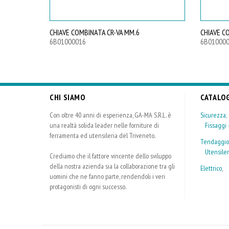
CHIAVE COMBINATA CR-VA MM.6
CHIAVE C
6B01000016
6B01000
CHI SIAMO
CATALO
Con oltre 40 anni di esperienza, GA-MA S.R.L. è
Sicurezza
una realtà solida leader nelle forniture di
Fissaggi -
ferramenta ed utensileria del Triveneto.
Tendaggio
Utensiler
Crediamo che il fattore vincente dello sviluppo
della nostra azienda sia la collaborazione tra gli
Elettrico
,
uomini che ne fanno parte, rendendoli i veri
protagonisti di ogni successo.