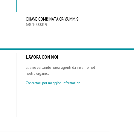
CHIAVE COMBINATA CR-VA MM.9
CHIAVE COM
6B01000019
6B0100002
LAVORA CON NOI
Stiamo cercando nuovi agenti da inserire nel
nostro organico
Contattaci per maggiori informazioni