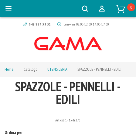
0
049 884 33 31
Lun-ven 08:00-12:30 14:00-17:30
Home
Catalogo
UTENSILERIA
SPAZZOLE - PENNELLI - EDILI
SPAZZOLE - PENNELLI -
EDILI
Articoli
1
-
15
di
276
Ordina per