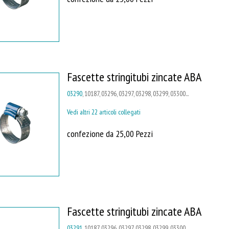
Fascette stringitubi zincate ABA
03290
, 10187, 03296, 03297, 03298, 03299, 03300...
Vedi altri 22 articoli collegati
confezione da 25,00 Pezzi
Fascette stringitubi zincate ABA
03291
, 10187, 03296, 03297, 03298, 03299, 03300...