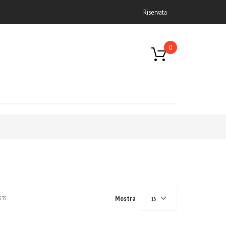
Riservata
0
Mostra
535
15