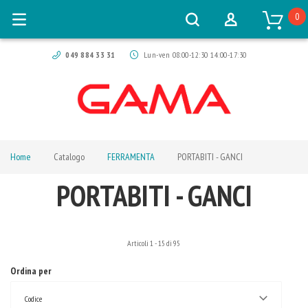
0
049 884 33 31
Lun-ven 08:00-12:30 14:00-17:30
Home
Catalogo
FERRAMENTA
PORTABITI - GANCI
PORTABITI - GANCI
Articoli
1
-
15
di
95
Ordina per
Codice