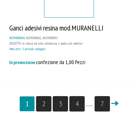
Ganci adesivi resina mod.MURANELLI
4G59000064
, 4G59000062, 4G59000055
ORSETTO in resina ad alta resistenza, 1 posto, con adesivo
Vedi altri 3 articoli collegati
confezione da 1,00 Pezzi
In promozione
1
2
3
4
......
7