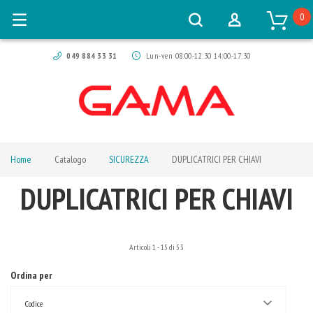
0
049 884 33 31
Lun-ven 08:00-12:30 14:00-17:30
Home
Catalogo
SICUREZZA
DUPLICATRICI PER CHIAVI
DUPLICATRICI PER CHIAVI
Articoli
1
-
15
di
53
Ordina per
Codice