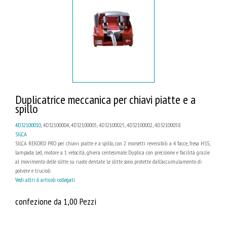
Duplicatrice meccanica per chiavi piatte e a
spillo
4D32100010
, 4D32100004, 4D32100005, 4D32100025, 4D32100002, 4D32100058
SILCA
SILCA REKORD PRO per chiavi piatte e a spillo, con 2 morsetti reversibili a 4 facce, fresa HSS,
lampada Led, motore a 1 velocità, ghiera centesimale. Duplica con precisione e facilità grazie
al movimento delle slitte su ruote dentate. Le slitte sono protette dall’accumulamento di
polvere e trucioli
Vedi altri 6 articoli collegati
confezione da 1,00 Pezzi