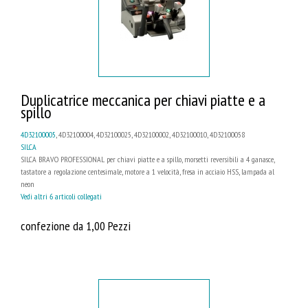
Duplicatrice meccanica per chiavi piatte e a
spillo
4D32100005
, 4D32100004, 4D32100025, 4D32100002, 4D32100010, 4D32100058
SILCA
SILCA BRAVO PROFESSIONAL per chiavi piatte e a spillo, morsetti reversibili a 4 ganasce,
tastatore a regolazione centesimale, motore a 1 velocità, fresa in acciaio HSS, lampada al
neon
Vedi altri 6 articoli collegati
confezione da 1,00 Pezzi