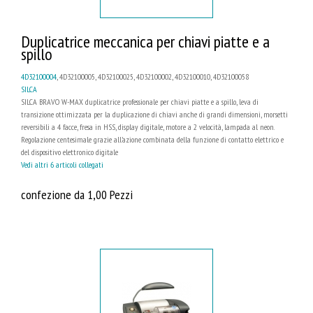
Duplicatrice meccanica per chiavi piatte e a
spillo
4D32100004
, 4D32100005, 4D32100025, 4D32100002, 4D32100010, 4D32100058
SILCA
SILCA BRAVO W-MAX duplicatrice professionale per chiavi piatte e a spillo, leva di
transizione ottimizzata per la duplicazione di chiavi anche di grandi dimensioni, morsetti
reversibili a 4 facce, fresa in HSS, display digitale, motore a 2 velocità, lampada al neon.
Regolazione centesimale grazie all’azione combinata della funzione di contatto elettrico e
del dispositivo elettronico digitale
Vedi altri 6 articoli collegati
confezione da 1,00 Pezzi