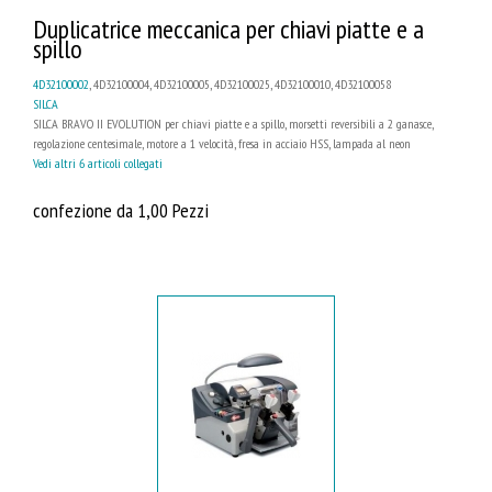
Duplicatrice meccanica per chiavi piatte e a
spillo
4D32100002
, 4D32100004, 4D32100005, 4D32100025, 4D32100010, 4D32100058
SILCA
SILCA BRAVO II EVOLUTION per chiavi piatte e a spillo, morsetti reversibili a 2 ganasce,
regolazione centesimale, motore a 1 velocità, fresa in acciaio HSS, lampada al neon
Vedi altri 6 articoli collegati
confezione da 1,00 Pezzi