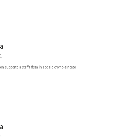
sa
5,
supporto a staffa fissa in acciaio cromo-zincato
sa
0