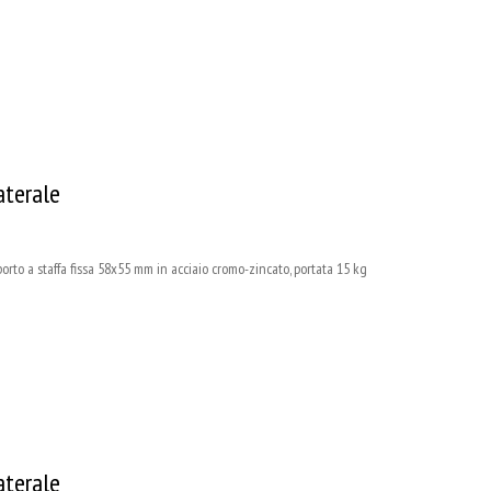
aterale
 a staffa fissa 58x55 mm in acciaio cromo-zincato, portata 15 kg
aterale