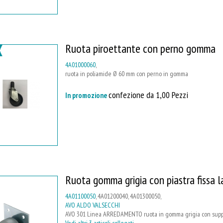
Ruota piroettante con perno gomma
4A01000060
,
ruota in poliamide Ø 60 mm con perno in gomma
confezione da 1,00 Pezzi
In promozione
Ruota gomma grigia con piastra fissa l
4A01100050
, 4A01200040, 4A01300050,
AVO ALDO VALSECCHI
AVO 301 Linea ARREDAMENTO ruota in gomma grigia con supporto
Vedi altri 3 articoli collegati