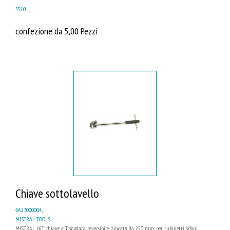
55101
,
confezione da 5,00 Pezzi
Chiave sottolavello
6A23000004
,
MISTRAL TOOLS
MISTRAL HIT chiave a T snodata reversibile, zincata da 250 mm, per rubinetti, sifoni,