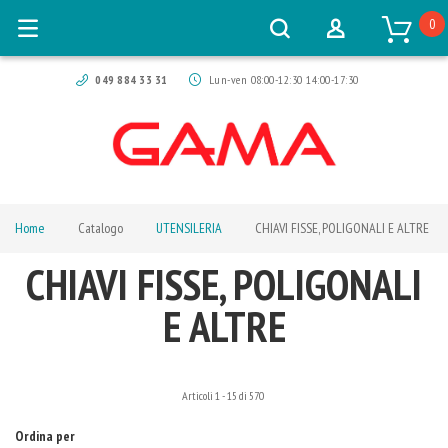
0
049 884 33 31
Lun-ven 08:00-12:30 14:00-17:30
Home
Catalogo
UTENSILERIA
CHIAVI FISSE, POLIGONALI E ALTRE
CHIAVI FISSE, POLIGONALI
E ALTRE
Articoli
1
-
15
di
570
Ordina per