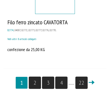
Filo ferro zincato CAVATORTA
02774
, 04007, 02772, 02773, 02777, 02776, 02770...
Vedi altri 8 articoli collegati
confezione da 25,00 KG
1
2
3
4
......
22