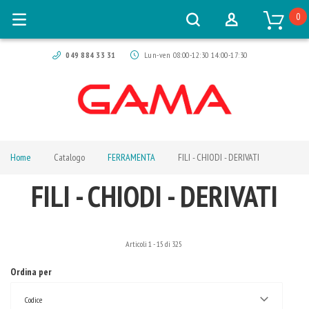
0
049 884 33 31
Lun-ven 08:00-12:30 14:00-17:30
Home
Catalogo
FERRAMENTA
FILI - CHIODI - DERIVATI
FILI - CHIODI - DERIVATI
Articoli
1
-
15
di
325
Ordina per
Codice