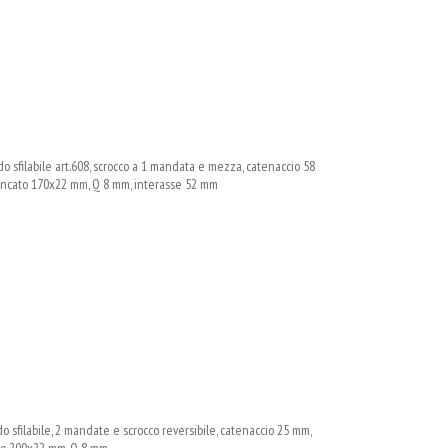
 sfilabile art.608, scrocco a 1 mandata e mezza, catenaccio 58
zincato 170x22 mm, Q 8 mm, interasse 52 mm
sfilabile, 2 mandate e scrocco reversibile, catenaccio 25 mm,
ato 200x22 mm, Q 8 mm