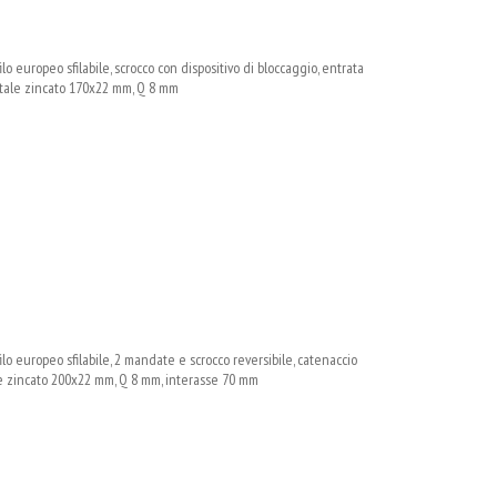
 europeo sfilabile, scrocco con dispositivo di bloccaggio, entrata
ntale zincato 170x22 mm, Q 8 mm
o europeo sfilabile, 2 mandate e scrocco reversibile, catenaccio
le zincato 200x22 mm, Q 8 mm, interasse 70 mm