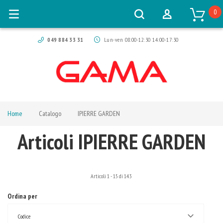
0
049 884 33 31
Lun-ven 08:00-12:30 14:00-17:30
Home
Catalogo
IPIERRE GARDEN
Articoli IPIERRE GARDEN
Articoli
1
-
15
di
143
Ordina per
Codice