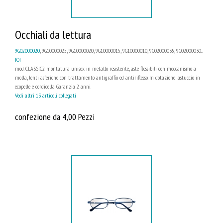
Occhiali da lettura
9G02000020
, 9G10000025, 9G10000020, 9G10000015, 9G10000010, 9G02000035, 9G02000030...
IOI
mod. CLASSIC2 montatura unisex in metallo resistente, aste flessibili con meccanismo a
molla, lenti asferiche con trattamento antigraffio ed antiriflesso. In dotazione: astuccio in
ecopelle e cordicella. Garanzia 2 anni.
Vedi altri 13 articoli collegati
confezione da 4,00 Pezzi