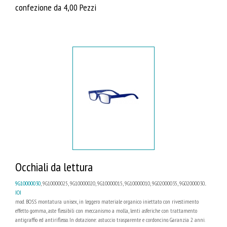
confezione da 4,00 Pezzi
Occhiali da lettura
9G10000030
, 9G10000025, 9G10000020, 9G10000015, 9G10000010, 9G02000035, 9G02000030...
IOI
mod. BOSS montatura unisex, in leggero materiale organico iniettato con rivestimento
effetto gomma, aste flessibili con meccanismo a molla, lenti asferiche con trattamento
antigraffio ed antiriflesso. In dotazione: astuccio trasparente e cordoncino. Garanzia 2 anni.