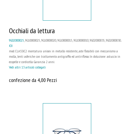
Occhiali da lettura
9G02000025
, 9G10000025, 9G10000020, 9G10000015, 9G10000010, 9G02000035, 9G02000030...
IOI
mod. CLASSIC2 montatura unisex in metallo resistente, aste flessibili con meccanismo a
molla, lenti asferiche con trattamento antigraffio ed antiriflesso. In dotazione: astuccio in
ecopelle e cordicella. Garanzia 2 anni.
Vedi altri 13 articoli collegati
confezione da 4,00 Pezzi