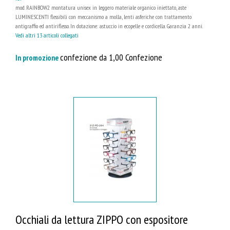
mod. RAINBOW2 montatura unisex in leggero materiale organico iniettato, aste
LUMINESCENTI flessibili con meccanismo a molla, lenti asferiche con trattamento
antigraffio ed antiriflesso. In dotazione: astuccio in ecopelle e cordicella. Garanzia 2 anni.
Vedi altri 13 articoli collegati
confezione da 1,00 Confezione
In promozione
Occhiali da lettura ZIPPO con espositore