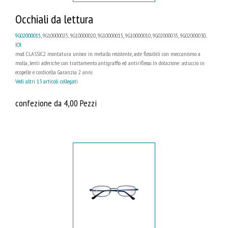
Occhiali da lettura
9G02000015
, 9G10000025, 9G10000020, 9G10000015, 9G10000010, 9G02000035, 9G02000030...
IOI
mod. CLASSIC2 montatura unisex in metallo resistente, aste flessibili con meccanismo a
molla, lenti asferiche con trattamento antigraffio ed antiriflesso. In dotazione: astuccio in
ecopelle e cordicella. Garanzia 2 anni.
Vedi altri 13 articoli collegati
confezione da 4,00 Pezzi