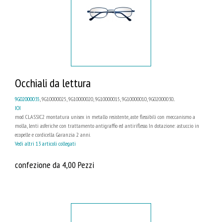
Occhiali da lettura
9G02000035
, 9G10000025, 9G10000020, 9G10000015, 9G10000010, 9G02000030...
IOI
mod. CLASSIC2 montatura unisex in metallo resistente, aste flessibili con meccanismo a
molla, lenti asferiche con trattamento antigraffio ed antiriflesso. In dotazione: astuccio in
ecopelle e cordicella. Garanzia 2 anni.
Vedi altri 13 articoli collegati
confezione da 4,00 Pezzi