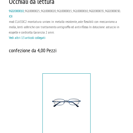
Occhiali da lettura
9G02000010
, 9G10000025, 9G10000020, 9G10000015, 9G10000010, 9G02000035, 9G02000030...
IOI
mod. CLASSIC2 montatura unisex in metallo resistente, aste flessibili con meccanismo a
molla, lenti asferiche con trattamento antigraffio ed antiriflesso. In dotazione: astuccio in
ecopelle e cordicella. Garanzia 2 anni.
Vedi altri 13 articoli collegati
confezione da 4,00 Pezzi