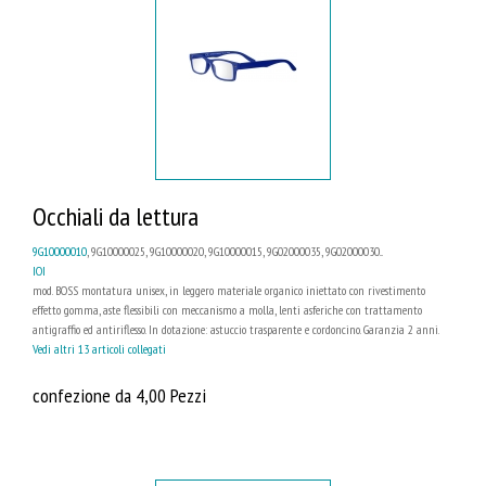
Occhiali da lettura
9G10000010
, 9G10000025, 9G10000020, 9G10000015, 9G02000035, 9G02000030...
IOI
mod. BOSS montatura unisex, in leggero materiale organico iniettato con rivestimento
effetto gomma, aste flessibili con meccanismo a molla, lenti asferiche con trattamento
antigraffio ed antiriflesso. In dotazione: astuccio trasparente e cordoncino. Garanzia 2 anni.
Vedi altri 13 articoli collegati
confezione da 4,00 Pezzi