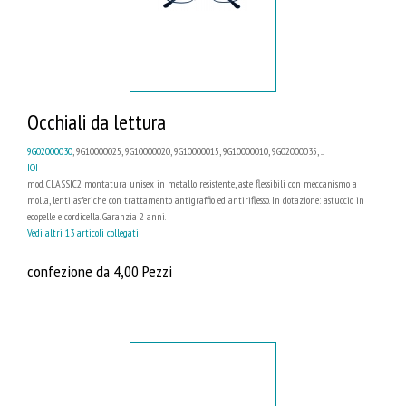
Occhiali da lettura
9G02000030
, 9G10000025, 9G10000020, 9G10000015, 9G10000010, 9G02000035, ...
IOI
mod. CLASSIC2 montatura unisex in metallo resistente, aste flessibili con meccanismo a
molla, lenti asferiche con trattamento antigraffio ed antiriflesso. In dotazione: astuccio in
ecopelle e cordicella. Garanzia 2 anni.
Vedi altri 13 articoli collegati
confezione da 4,00 Pezzi