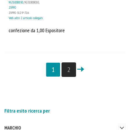
9G31000030
, 9G31000010,
ZIPPO
ZIPPO 31Z-P-72A
Vedi altri 2 articoli collegati
confezione da 1,00 Espositore
1
2
Filtra esito ricerca per
MARCHIO