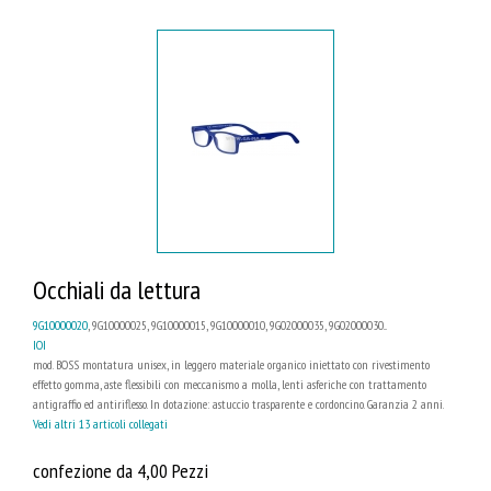
Occhiali da lettura
9G10000020
, 9G10000025, 9G10000015, 9G10000010, 9G02000035, 9G02000030...
IOI
mod. BOSS montatura unisex, in leggero materiale organico iniettato con rivestimento
effetto gomma, aste flessibili con meccanismo a molla, lenti asferiche con trattamento
antigraffio ed antiriflesso. In dotazione: astuccio trasparente e cordoncino. Garanzia 2 anni.
Vedi altri 13 articoli collegati
confezione da 4,00 Pezzi