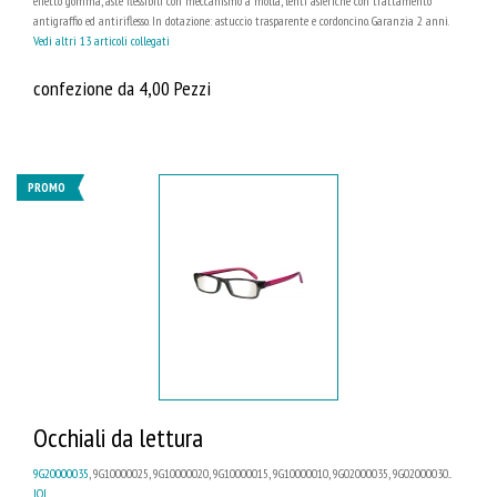
effetto gomma, aste flessibili con meccanismo a molla, lenti asferiche con trattamento
antigraffio ed antiriflesso. In dotazione: astuccio trasparente e cordoncino. Garanzia 2 anni.
Vedi altri 13 articoli collegati
confezione da 4,00 Pezzi
PROMO
Occhiali da lettura
9G20000035
, 9G10000025, 9G10000020, 9G10000015, 9G10000010, 9G02000035, 9G02000030...
IOI