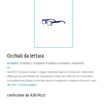
Occhiali da lettura
9G10000015
, 9G10000025, 9G10000020, 9G10000010, 9G02000035, 9G02000030...
IOI
mod. BOSS montatura unisex, in leggero materiale organico iniettato con rivestimento
effetto gomma, aste flessibili con meccanismo a molla, lenti asferiche con trattamento
antigraffio ed antiriflesso. In dotazione: astuccio trasparente e cordoncino. Garanzia 2 anni.
Vedi altri 13 articoli collegati
confezione da 4,00 Pezzi