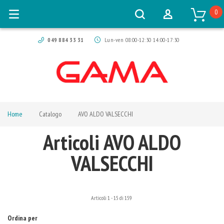
0
049 884 33 31
Lun-ven 08:00-12:30 14:00-17:30
Home
Catalogo
AVO ALDO VALSECCHI
Articoli AVO ALDO
VALSECCHI
Articoli
1
-
15
di
159
Ordina per