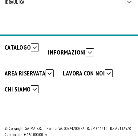
IDRAULICA
CATALOGO
INFORMAZIONI
AREA RISERVATA
LAVORA CON NOI
CHI SIAMO
© Copyright GA-MA S.R.L. - Partita IVA: 00724200282 - R.I.: PD 11410 - R.E.A.: 132578 -
Cap. sociale: € 150.000,00 i.v.