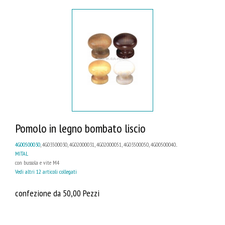
Pomolo in legno bombato liscio
4G00500030
, 4G03500030, 4G02000031, 4G02000051, 4G03500050, 4G00500040...
MITAL
con bussola e vite M4
Vedi altri 12 articoli collegati
confezione da 50,00 Pezzi