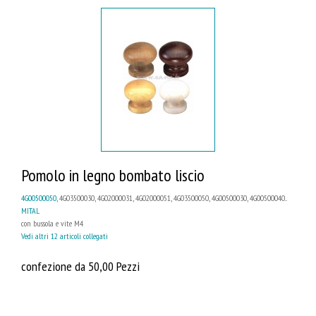
Pomolo in legno bombato liscio
4G00500050
, 4G03500030, 4G02000031, 4G02000051, 4G03500050, 4G00500030, 4G00500040...
MITAL
con bussola e vite M4
Vedi altri 12 articoli collegati
confezione da 50,00 Pezzi