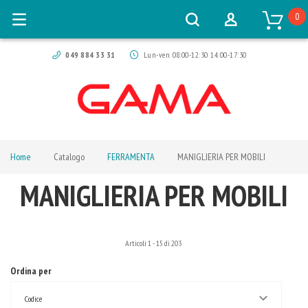
0
049 884 33 31
Lun-ven 08:00-12:30 14:00-17:30
Home
Catalogo
FERRAMENTA
MANIGLIERIA PER MOBILI
MANIGLIERIA PER MOBILI
Articoli
1
-
15
di
203
Ordina per
Codice