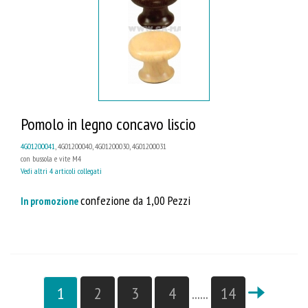
Pomolo in legno concavo liscio
4G01200041
, 4G01200040, 4G01200030, 4G01200031
con bussola e vite M4
Vedi altri 4 articoli collegati
confezione da 1,00 Pezzi
In promozione
1
2
3
4
......
14