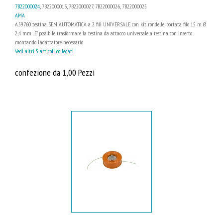
7B22000024
, 7B22000013, 7B22000027, 7B22000026, 7B22000025
AMA
A.59760 testina SEMIAUTOMATICA a 2 fili UNIVERSALE con kit rondelle, portata filo 15 m Ø
2,4 mm . E' possibile trasformare la testina da attacco universale a testina con inserto
montando l'adattatore necessario
Vedi altri 5 articoli collegati
confezione da 1,00 Pezzi