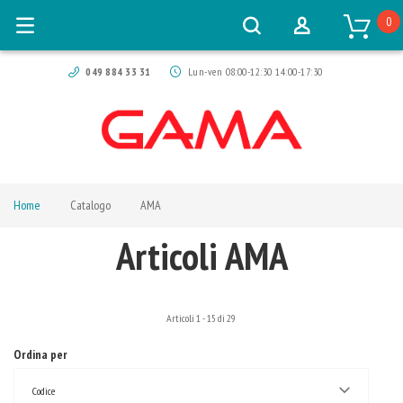
0
049 884 33 31
Lun-ven 08:00-12:30 14:00-17:30
Home
Catalogo
AMA
Articoli AMA
Articoli
1
-
15
di
29
Ordina per
Codice