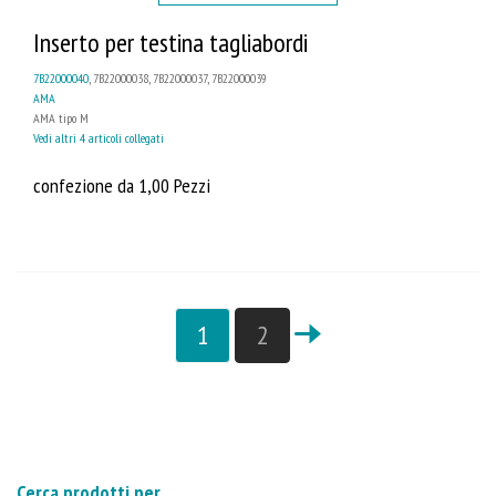
Inserto per testina tagliabordi
7B22000040
, 7B22000038, 7B22000037, 7B22000039
AMA
AMA tipo M
Vedi altri 4 articoli collegati
confezione da 1,00 Pezzi
1
2
Cerca prodotti per