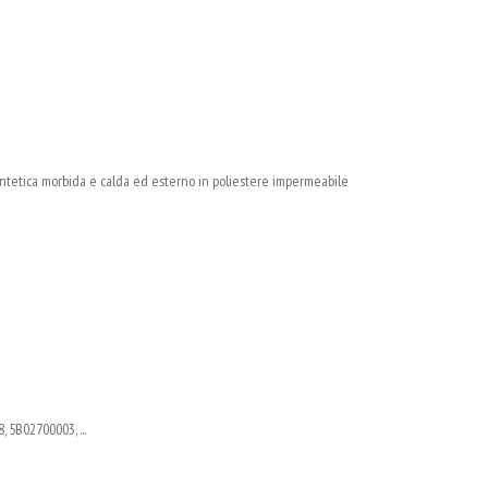
sintetica morbida e calda ed esterno in poliestere impermeabile
 5B02700003, ...