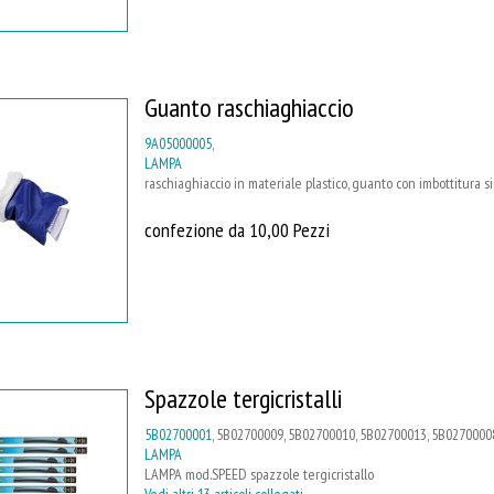
Guanto raschiaghiaccio
9A05000005
,
LAMPA
raschiaghiaccio in materiale plastico, guanto con imbottitura 
confezione da 10,00 Pezzi
Spazzole tergicristalli
5B02700001
, 5B02700009, 5B02700010, 5B02700013, 5B02700008,
LAMPA
LAMPA mod.SPEED spazzole tergicristallo
Vedi altri 13 articoli collegati