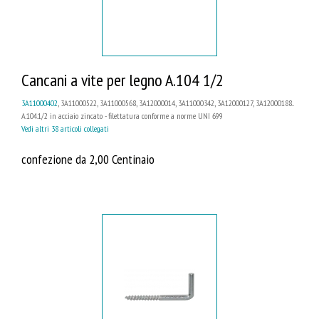
Cancani a vite per legno A.104 1/2
3A11000402
, 3A11000522, 3A11000568, 3A12000014, 3A11000342, 3A12000127, 3A12000188...
A.104.1/2 in acciaio zincato - filettatura conforme a norme UNI 699
Vedi altri 38 articoli collegati
confezione da 2,00 Centinaio