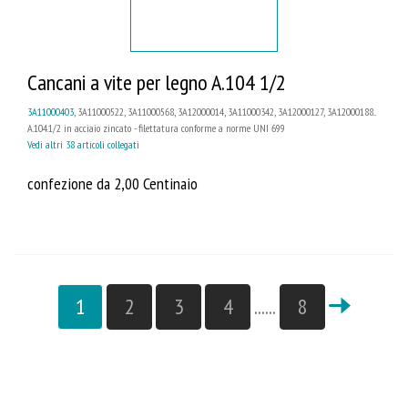
Cancani a vite per legno A.104 1/2
3A11000403
, 3A11000522, 3A11000568, 3A12000014, 3A11000342, 3A12000127, 3A12000188...
A.104.1/2 in acciaio zincato - filettatura conforme a norme UNI 699
Vedi altri 38 articoli collegati
confezione da 2,00 Centinaio
1
2
3
4
......
8