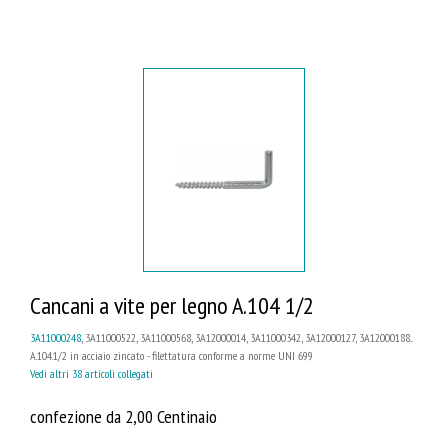
Cancani a vite per legno A.104 1/2
3A11000248
, 3A11000522, 3A11000568, 3A12000014, 3A11000342, 3A12000127, 3A12000188...
A.104.1/2 in acciaio zincato - filettatura conforme a norme UNI 699
Vedi altri 38 articoli collegati
confezione da 2,00 Centinaio