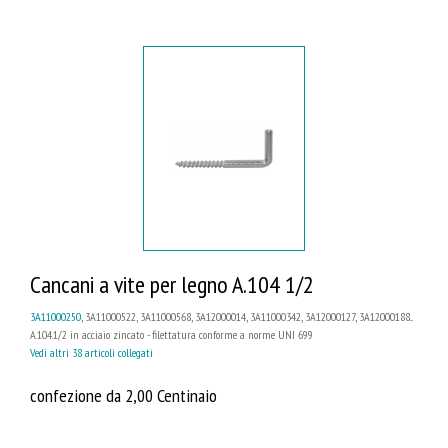
Cancani a vite per legno A.104 1/2
3A11000250
, 3A11000522, 3A11000568, 3A12000014, 3A11000342, 3A12000127, 3A12000188...
A.104.1/2 in acciaio zincato - filettatura conforme a norme UNI 699
Vedi altri 38 articoli collegati
confezione da 2,00 Centinaio