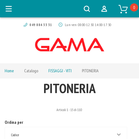
0
049 884 33 31
Lun-ven 08:00-12:30 14:00-17:30
Home
Catalogo
FISSAGGI - VITI
PITONERIA
PITONERIA
Articoli
1
-
15
di
110
Ordina per
Codice