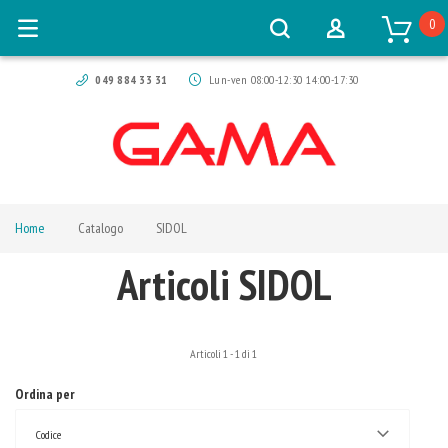
0
049 884 33 31
Lun-ven 08:00-12:30 14:00-17:30
Home
Catalogo
SIDOL
Articoli SIDOL
Articoli
1
-
1
di
1
Ordina per
Codice