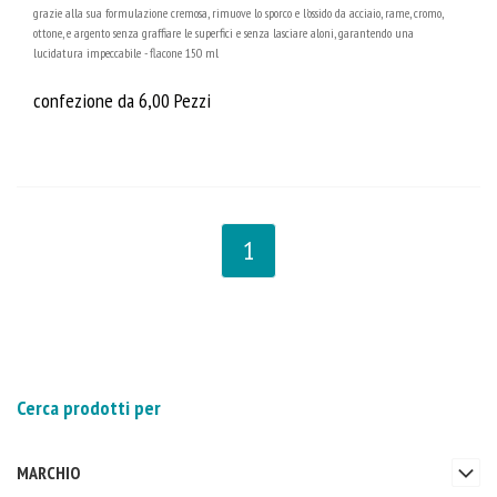
grazie alla sua formulazione cremosa, rimuove lo sporco e l'ossido da acciaio, rame, cromo,
ottone, e argento senza graffiare le superfici e senza lasciare aloni, garantendo una
lucidatura impeccabile - flacone 150 ml
confezione da 6,00 Pezzi
1
Cerca prodotti per
MARCHIO