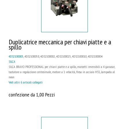
Duplicatrice meccanica per chiavi piatte e a
spillo
4D32100005
, 4D32100058, 4D32100002, 4D32100025, 4D32100010, 4D32100004
SILCA
SILCA BRAVO PROFESSIONAL per chiavi piatte e a spillo, morsetti reversibili a 4 ganasce,
tastatore a regolazione centesimale, motore a 1 velocità, fresa in acciaio HSS, lampada al
neon
Vedi altri 6 articoli collegati
confezione da 1,00 Pezzi