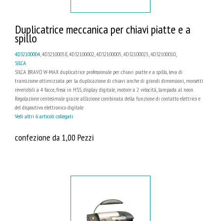
Duplicatrice meccanica per chiavi piatte e a
spillo
4D32100004
, 4D32100058, 4D32100002, 4D32100005, 4D32100025, 4D32100010,
SILCA
SILCA BRAVO W-MAX duplicatrice professionale per chiavi piatte e a spillo, leva di
transizione ottimizzata per la duplicazione di chiavi anche di grandi dimensioni, morsetti
reversibili a 4 facce, fresa in HSS, display digitale, motore a 2 velocità, lampada al neon.
Regolazione centesimale grazie all’azione combinata della funzione di contatto elettrico e
del dispositivo elettronico digitale
Vedi altri 6 articoli collegati
confezione da 1,00 Pezzi