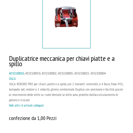
Duplicatrice meccanica per chiavi piatte e a
spillo
4D32100010
, 4D32100058, 4D32100002, 4D32100005, 4D32100025, 4D32100004
SILCA
SILCA REKORD PRO per chiavi piatte e a spillo, con 2 morsetti reversibili a 4 facce, fresa HSS,
lampada Led, motore a 1 velocità, ghiera centesimale. Duplica con precisione e facilità grazie
al movimento delle slitte su ruote dentate. Le slitte sono protette dall’accumulamento di
polvere e trucioli
Vedi altri 6 articoli collegati
confezione da 1,00 Pezzi