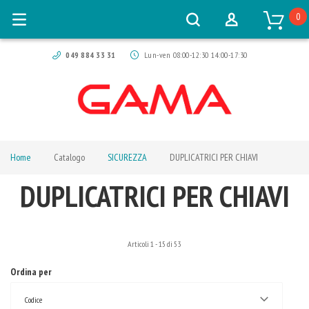
0
049 884 33 31
Lun-ven 08:00-12:30 14:00-17:30
Home
Catalogo
SICUREZZA
DUPLICATRICI PER CHIAVI
DUPLICATRICI PER CHIAVI
Articoli
1
-
15
di
53
Ordina per
Codice