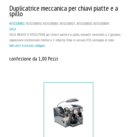
Duplicatrice meccanica per chiavi piatte e a
spillo
4D32100002
, 4D32100058, 4D32100005, 4D32100025, 4D32100010, 4D32100004
SILCA
SILCA BRAVO II EVOLUTION per chiavi piatte e a spillo, morsetti reversibili a 2 ganasce,
regolazione centesimale, motore a 1 velocità, fresa in acciaio HSS, lampada al neon
Vedi altri 6 articoli collegati
confezione da 1,00 Pezzi