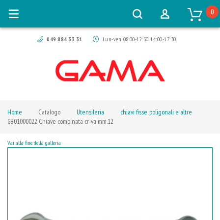
0
049 884 33 31
Lun-ven 08:00-12:30 14:00-17:30
Home
Catalogo
Utensileria
chiavi fisse, poligonali e altre
6B01000022 Chiave combinata cr-va mm.12
Vai alla fine della galleria