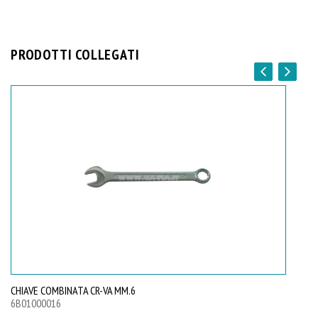
PRODOTTI COLLEGATI
CHIAVE COMBINATA CR-VA MM.6
CH
6B01000016
6B