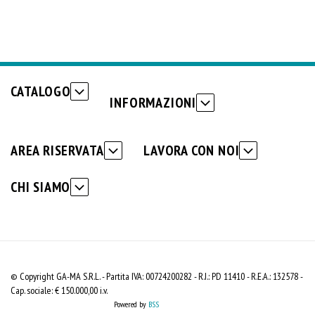
CATALOGO
INFORMAZIONI
AREA RISERVATA
LAVORA CON NOI
CHI SIAMO
© Copyright GA-MA S.R.L. - Partita IVA: 00724200282 - R.I.: PD 11410 - R.E.A.: 132578 -
Cap. sociale: € 150.000,00 i.v.
Powered by
BSS