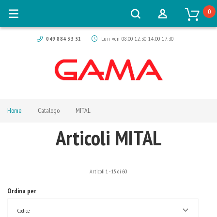
0
049 884 33 31
Lun-ven 08:00-12:30 14:00-17:30
Home
Catalogo
MITAL
Articoli MITAL
Articoli
1
-
15
di
60
Ordina per
Codice