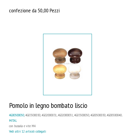
confezione da 50,00 Pezzi
Pomolo in legno bombato liscio
4G00500050
, 4G03500030, 4G02000031, 4G02000051, 4G03500050, 4G00500030, 4G00500040...
MITAL
con bussola e vite M4
Vedi altri 12 articoli collegati