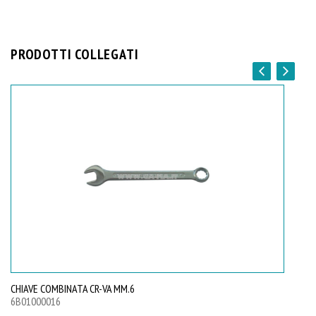
PRODOTTI COLLEGATI
CHIAVE COMBINATA CR-VA MM.6
CH
6B01000016
6B