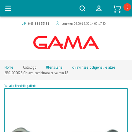
0
049 884 33 31
Lun-ven 08:00-12:30 14:00-17:30
Home
Catalogo
Utensileria
chiavi fisse, poligonali e altre
6B01000028 Chiave combinata cr-va mm.18
Vai alla fine della galleria