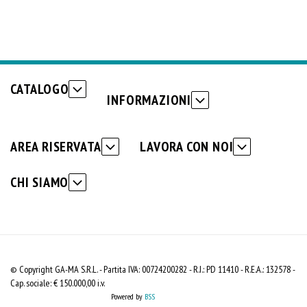
CATALOGO
INFORMAZIONI
AREA RISERVATA
LAVORA CON NOI
CHI SIAMO
© Copyright GA-MA S.R.L. - Partita IVA: 00724200282 - R.I.: PD 11410 - R.E.A.: 132578 -
Cap. sociale: € 150.000,00 i.v.
Powered by
BSS