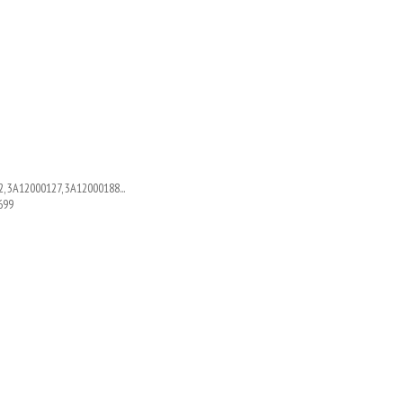
, 3A12000127, 3A12000188...
699