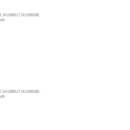
, 3A12000127, 3A12000188...
699
, 3A12000127, 3A12000188...
699