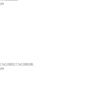
699
, 3A12000127, 3A12000188...
699