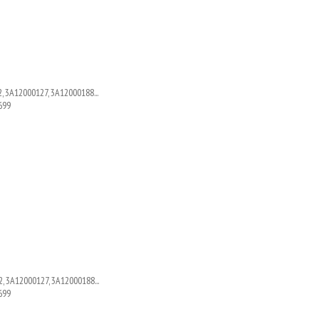
, 3A12000127, 3A12000188...
699
, 3A12000127, 3A12000188...
699