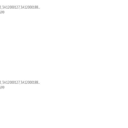
, 3A12000127, 3A12000188...
699
, 3A12000127, 3A12000188...
699