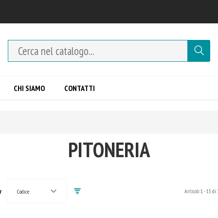
CHI SIAMO
CONTATTI
PITONERIA
r
Articoli
1
-
15
di
Codice