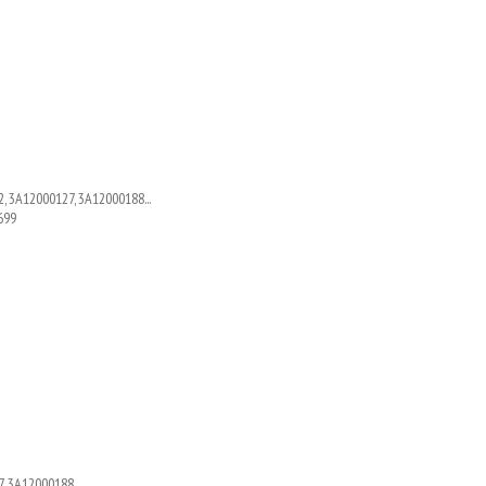
, 3A12000127, 3A12000188...
699
, 3A12000188...