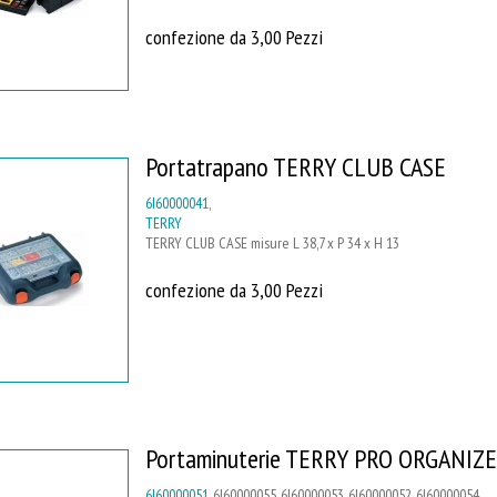
confezione da 3,00 Pezzi
Portatrapano TERRY CLUB CASE
6I60000041
,
TERRY
TERRY CLUB CASE misure L 38,7 x P 34 x H 13
confezione da 3,00 Pezzi
Portaminuterie TERRY PRO ORGANIZ
6I60000051
, 6I60000055, 6I60000053, 6I60000052, 6I60000054