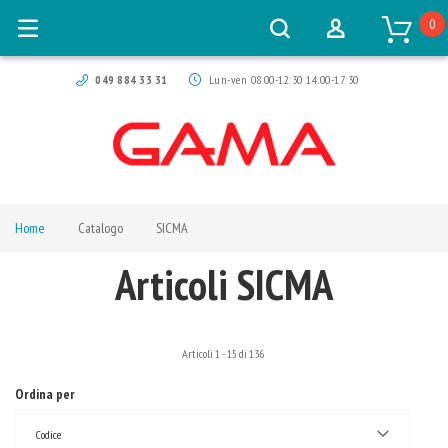
0
049 884 33 31
Lun-ven 08:00-12:30 14:00-17:30
Home
Catalogo
SICMA
Articoli SICMA
Articoli
1
-
15
di
136
Ordina per
Codice