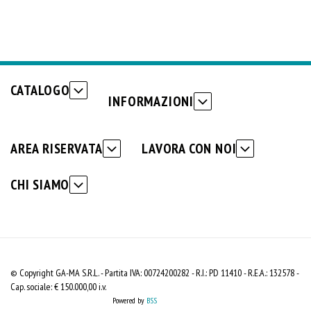
CATALOGO
INFORMAZIONI
AREA RISERVATA
LAVORA CON NOI
CHI SIAMO
© Copyright GA-MA S.R.L. - Partita IVA: 00724200282 - R.I.: PD 11410 - R.E.A.: 132578 -
Cap. sociale: € 150.000,00 i.v.
Powered by
BSS