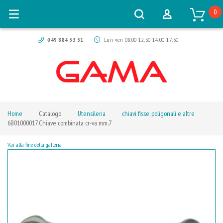
0
049 884 33 31
Lun-ven 08:00-12:30 14:00-17:30
Home
Catalogo
Utensileria
chiavi fisse, poligonali e altre
6B01000017 Chiave combinata cr-va mm.7
Vai alla fine della galleria