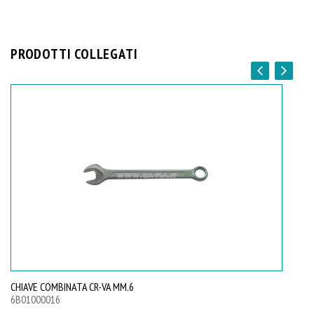
PRODOTTI COLLEGATI
CHIAVE COMBINATA CR-VA MM.6
CH
6B01000016
6B