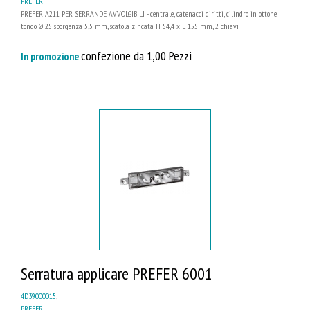
PREFER
PREFER A211 PER SERRANDE AVVOLGIBILI - centrale, catenacci diritti, cilindro in ottone
tondo Ø 25 sporgenza 5,5 mm, scatola zincata H 54,4 x L 155 mm, 2 chiavi
confezione da 1,00 Pezzi
In promozione
Serratura applicare PREFER 6001
4D39000015
,
PREFER