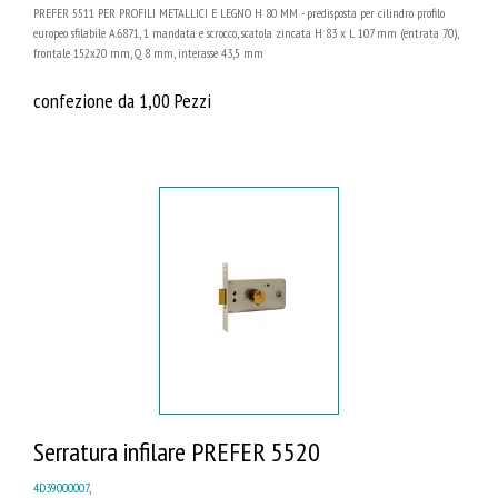
PREFER 5511 PER PROFILI METALLICI E LEGNO H 80 MM - predisposta per cilindro profilo
europeo sfilabile A.6871, 1 mandata e scrocco, scatola zincata H 83 x L 107 mm (entrata 70),
frontale 152x20 mm, Q 8 mm, interasse 43,5 mm
confezione da 1,00 Pezzi
Serratura infilare PREFER 5520
4D39000007
,