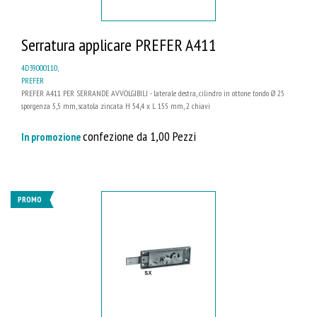
Serratura applicare PREFER A411
4D39000110
,
PREFER
PREFER A411 PER SERRANDE AVVOLGIBILI - laterale destra, cilindro in ottone tondo Ø 25
sporgenza 5,5 mm, scatola zincata H 54,4 x L 155 mm, 2 chiavi
confezione da 1,00 Pezzi
In promozione
PROMO