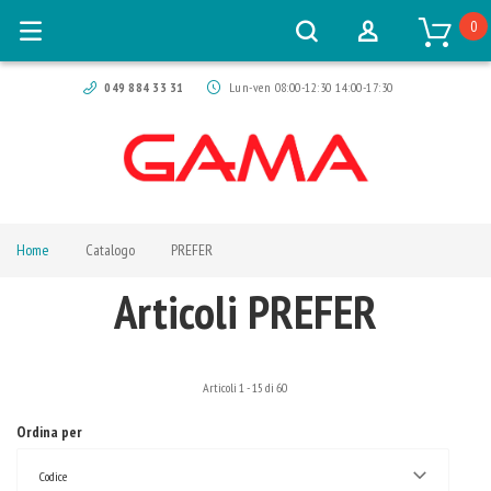
0
049 884 33 31
Lun-ven 08:00-12:30 14:00-17:30
Home
Catalogo
PREFER
Articoli PREFER
Articoli
1
-
15
di
60
Ordina per
Codice