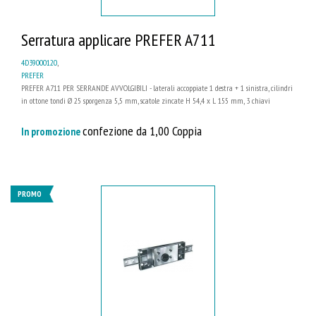
Serratura applicare PREFER A711
4D39000120
,
PREFER
PREFER A711 PER SERRANDE AVVOLGIBILI - laterali accoppiate 1 destra + 1 sinistra, cilindri
in ottone tondi Ø 25 sporgenza 5,5 mm, scatole zincate H 54,4 x L 155 mm, 3 chiavi
confezione da 1,00 Coppia
In promozione
PROMO