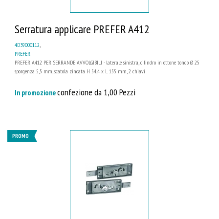
Serratura applicare PREFER A412
4D39000112
,
PREFER
PREFER A412 PER SERRANDE AVVOLGIBILI - laterale sinistra, cilindro in ottone tondo Ø 25
sporgenza 5,5 mm, scatola zincata H 54,4 x L 155 mm, 2 chiavi
confezione da 1,00 Pezzi
In promozione
PROMO