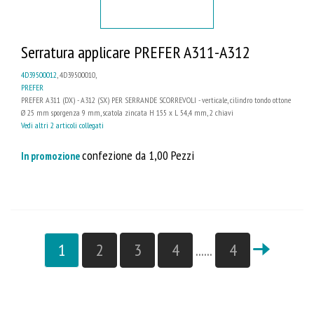
Serratura applicare PREFER A311-A312
4D39500012
, 4D39500010,
PREFER
PREFER A311 (DX) - A312 (SX) PER SERRANDE SCORREVOLI - verticale, cilindro tondo ottone
Ø 25 mm sporgenza 9 mm, scatola zincata H 155 x L 54,4 mm, 2 chiavi
Vedi altri 2 articoli collegati
confezione da 1,00 Pezzi
In promozione
1
2
3
4
......
4