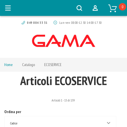
0
049 884 33 31
Lun-ven 08:00-12:30 14:00-17:30
Home
Catalogo
ECOSERVICE
Articoli ECOSERVICE
Articoli
1
-
15
di
159
Ordina per
Codice