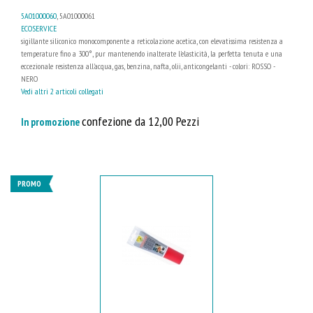
5A01000060
, 5A01000061
ECOSERVICE
sigillante siliconico monocomponente a reticolazione acetica, con elevatissima resistenza a
temperature fino a 300°, pur mantenendo inalterate l'elasticità, la perfetta tenuta e una
eccezionale resistenza all'acqua, gas, benzina, nafta, olii, anticongelanti - colori: ROSSO -
NERO
Vedi altri 2 articoli collegati
confezione da 12,00 Pezzi
In promozione
PROMO