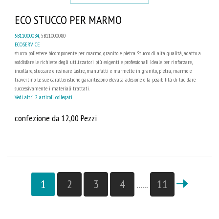
ECO STUCCO PER MARMO
5B11000084
, 5B11000080
ECOSERVICE
stucco poliestere bicomponente per marmo, granito e pietra. Stucco di alta qualità, adatto a
soddisfare le richieste degli utilizzatori più esigenti e professionali. Ideale per rinforzare,
incollare, stuccare e resinare lastre, manufatti e marmette in granito, pietra, marmo e
travertino. Le sue caratteristiche garantiscono elevata adesione e la possibilità di lucidare
successivamente i materiali trattati.
Vedi altri 2 articoli collegati
confezione da 12,00 Pezzi
1
2
3
4
......
11