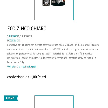
ECO ZINCO CHIARO
5B11000041
, 5B11000058
ECOSERVICE
protettivo antiruggine con elevato potere coprente, colore ZINCO CHIARO, pronto all'uso, alto
contenuto di zinco puro in veicolo sintentico al 98%, indicato per ripristinare zincature su
saldature e proteggere dalla ruggine tutti i materiali ferrosi. Forma un film elastico
resistente agli agenti atmosferici, può essere sovraverniciato - bombola spray da 400 ml e
barattolo da 1 kg
Vedi altri 2 articoli collegati
confezione da 1,00 Pezzi
PROMO