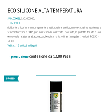
ECO SILICONE ALTA TEMPERATURA
5A01000061
, 5A01000060,
ECOSERVICE
sigillante siliconico monocomponente a reticolazione acetica, con elevatissima resistenza a
temperature fino a 300°, pur mantenendo inalterate l'elasticità, la perfetta tenuta e una
eccezionale resistenza all'acqua, gas, benzina, nafta, olii, anticongelanti - colori: ROSSO -
NERO
Vedi altri 2 articoli collegati
confezione da 12,00 Pezzi
In promozione
PROMO