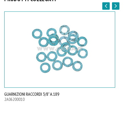
GUARNIZIONI RACCORDI 3/8" A.189
GU
2A06200010
2A