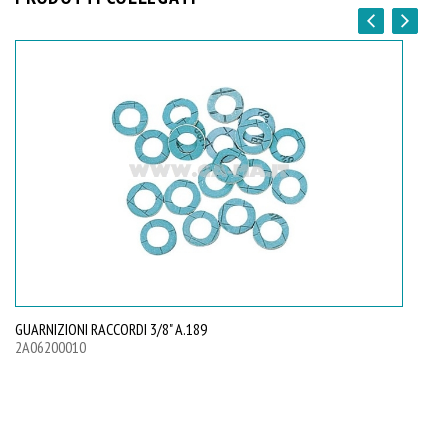
GUARNIZIONI RACCORDI 3/8" A.189
GU
2A06200010
2A