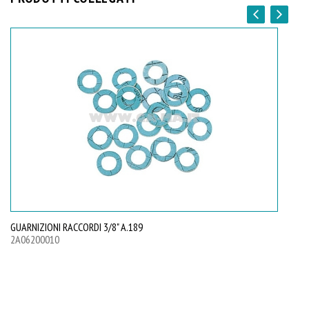
GUARNIZIONI RACCORDI 3/8" A.189
GU
2A06200010
2A