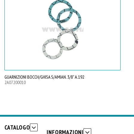
GUARNIZIONI BOCCH/GHISA S/AMIAN. 3/8" A.192
GU
2A07200010
2A
CATALOGO
INFORMAZIONI