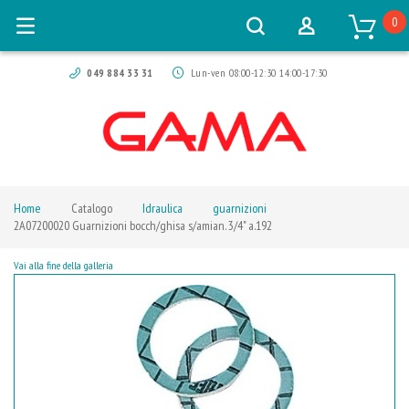
0
049 884 33 31
Lun-ven 08:00-12:30 14:00-17:30
Home
Catalogo
Idraulica
guarnizioni
2A07200020 Guarnizioni bocch/ghisa s/amian. 3/4" a.192
Vai alla fine della galleria