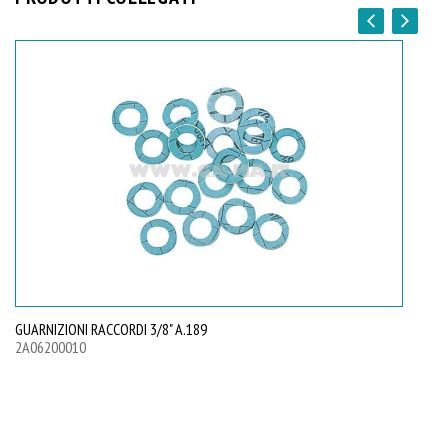
GUARNIZIONI RACCORDI 3/8" A.189
GU
2A06200010
2A