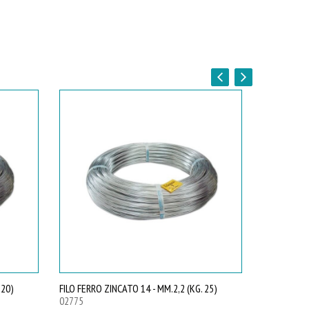
 20)
FILO FERRO ZINCATO 14 - MM.2,2 (KG. 25)
FILO FERRO 
02775
02776