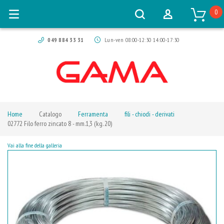
0
049 884 33 31
Lun-ven 08:00-12:30 14:00-17:30
Home
Catalogo
Ferramenta
fili - chiodi - derivati
02772 Filo ferro zincato 8 - mm.1,3 (kg. 20)
Vai alla fine della galleria