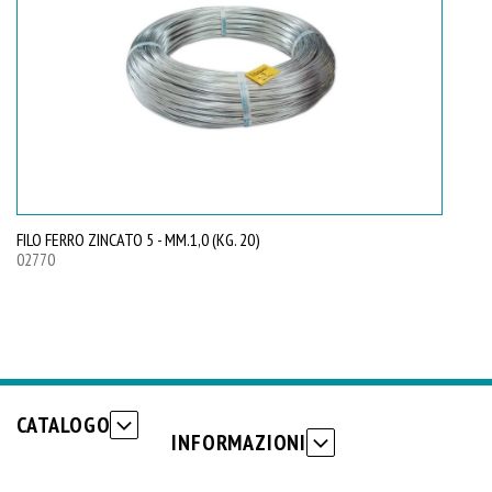
FILO FERRO ZINCATO 5 - MM.1,0 (KG. 20)
FI
02770
02
CATALOGO
INFORMAZIONI