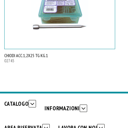
CHIODI ACC.1,2X25 TG KG.1
CH
02745
02
CATALOGO
INFORMAZIONI
AREA RISERVATA
LAVORA CON NOI