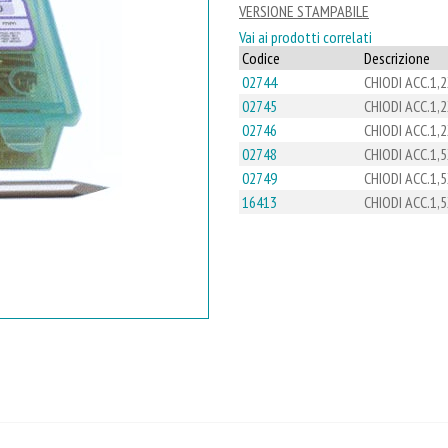
VERSIONE STAMPABILE
Vai ai prodotti correlati
Codice
Descrizione
02744
CHIODI ACC.1,
02745
CHIODI ACC.1,
02746
CHIODI ACC.1,
02748
CHIODI ACC.1,
02749
CHIODI ACC.1,
16413
CHIODI ACC.1,