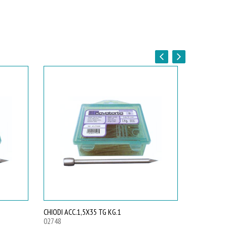
CHIODI ACC.1,5X35 TG KG.1
CHIODI ACC
02748
02749