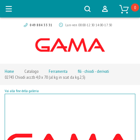
0
049 884 33 31
Lun-ven 08:00-12:30 14:00-17:30
Home
Catalogo
Ferramenta
fili - chiodi - derivati
02743 Chiodi acc.tb 4,0 x 70 (al kg in scat da kg.2,5)
Vai alla fine della galleria