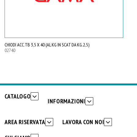
CHIODI ACC.TB 3,5 X 40 (AL KG IN SCAT DA KG.2,5)
CH
02740
02
CATALOGO
INFORMAZIONI
AREA RISERVATA
LAVORA CON NOI