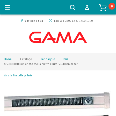
0
049 884 33 31
Lun-ven 08:00-12:30 14:00-17:30
Home
Catalogo
Tendaggio
bris
4I50000020 Bris ariete molla piatto allum. 30-40 nikel sat.
Vai alla fine della galleria