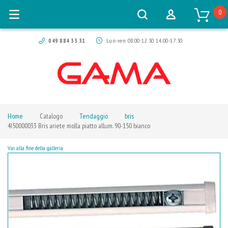
0
049 884 33 31
Lun-ven 08:00-12:30 14:00-17:30
Home
Catalogo
Tendaggio
bris
4I50000033 Bris ariete molla piatto allum. 90-150 bianco
Vai alla fine della galleria