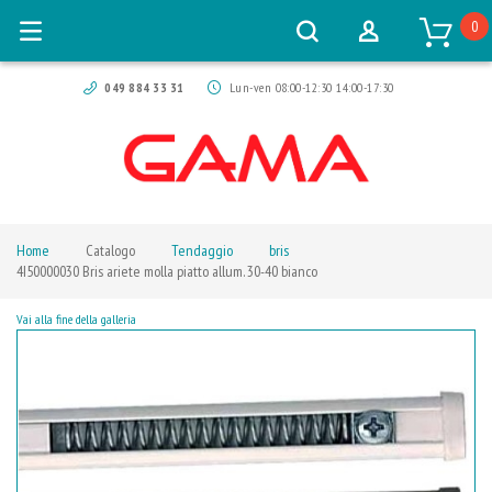
0
049 884 33 31
Lun-ven 08:00-12:30 14:00-17:30
Home
Catalogo
Tendaggio
bris
4I50000030 Bris ariete molla piatto allum. 30-40 bianco
Vai alla fine della galleria