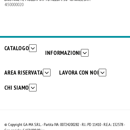
4I50000020
4I
CATALOGO
INFORMAZIONI
AREA RISERVATA
LAVORA CON NOI
CHI SIAMO
© Copyright GA-MA S.R.L. - Partita IVA: 00724200282 - R.I.: PD 11410 - R.E.A.: 132578 -