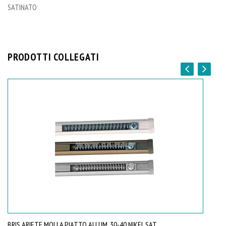
SATINATO
PRODOTTI COLLEGATI
BRIS ARIETE MOLLA PIATTO ALLUM. 30-40 NIKEL SAT.
BR